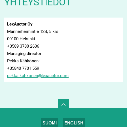
YHTEYSTIEDOT
LexAuctor Oy
Mannerheimintie 12B, 5 krs.
00100 Helsinki
+3589 3780 2636
Managing director
Pekka Kähkönen:
+35840 7701 559
pekka.ka
hkonen@l
exauctor
.com
SUOMI
ENGLISH