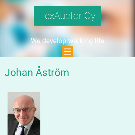
LexAuctor Oy
We develop working life
Johan Åström